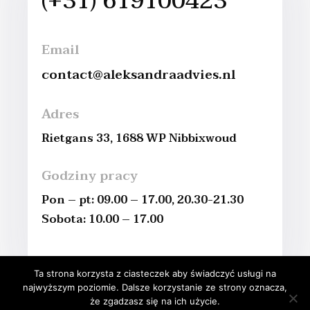
(+31) 619100423
Email
contact@aleksandraadvies.nl
Adres
Rietgans 33, 1688 WP Nibbixwoud
Godziny pracy
Pon – pt: 09.00 – 17.00, 20.30-21.30
Sobota: 10.00 – 17.00
Ta strona korzysta z ciasteczek aby świadczyć usługi na
najwyższym poziomie. Dalsze korzystanie ze strony oznacza,
że zgadzasz się na ich użycie.
Wykonanie i projekt: GYBO|Skuteczny Marketing w