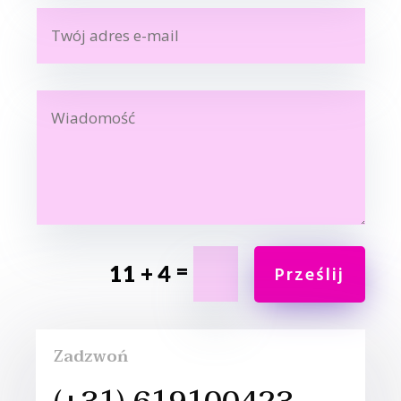
=
11 + 4
Prześlij
Zadzwoń