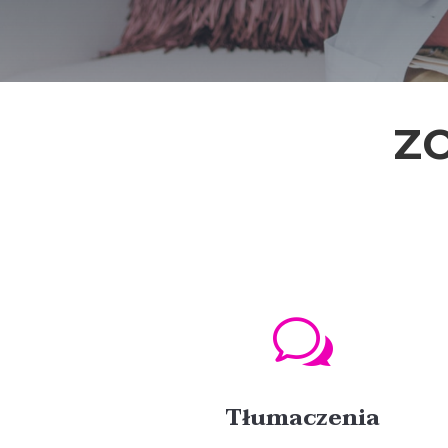
Z
w
Tłumaczenia