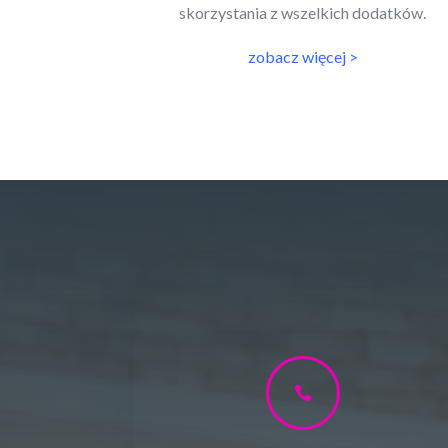
skorzystania z wszelkich dodatków.
zobacz więcej >
