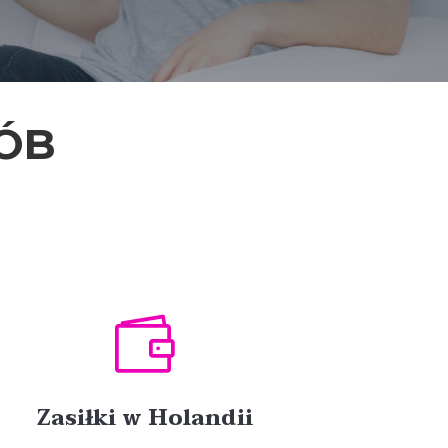
ÓB

Zasiłki w Holandii