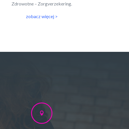
Zdrowotne – Zorgverzekering.
zobacz więcej >
