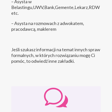
– Asysta w
Belastingu,UWV,Bank,Gemente,Lekarz,RDW
etc.
– Asysta na rozmowach z adwokatem,
pracodawcą, maklerem
Jeśli szukasz informacji na temat innych spraw
formalnych, w których rozwiązaniu mogę Ci
pomóc, to odwiedź inne zakładki.
w